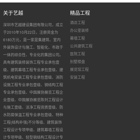
关于艺越
精品工程
酒店工程
深圳市艺越建设集团有限公司，成立
办公室装修
于
2010
年
10
月
22
日，注册资金为
幕墙工程
6180
万元，是一家是集建筑、室内
公共建筑工程
外装饰设计与施工、智能化、市政于
医院工程
一体的综合性、专业化的集团公司。
别墅楼盘
具有建筑装修装饰工程专业承包壹
展览馆工程
级、建筑幕墙工程专业承包壹级、建
筑机电安装工程专业承包壹级、消防
安装工程
设施工程专业承包壹级、钢结构工程
专业承包壹级、中国展协展览工程企
业壹级、中国展协展览陈列工程设计
与施工壹级、洁净工程资质壹级、防
水防腐保温工程专业承包壹级、特种
工程
(
结构补强
)
不分等级、建筑装饰
工程设计专项甲级、建筑幕墙工程设
计专项甲级、轻型钢结构工程设计专