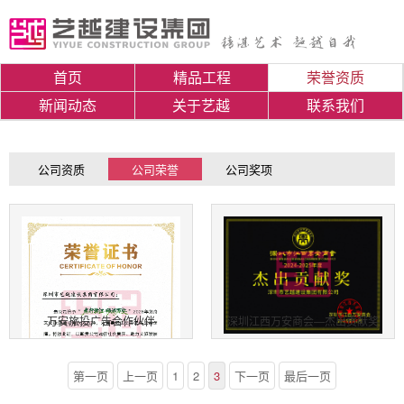
首页
精品工程
荣誉资质
新闻动态
关于艺越
联系我们
公司资质
公司荣誉
公司奖项
万安旅投广告合作伙伴
深圳江西万安商会—杰出贡献奖
第一页
上一页
1
2
3
下一页
最后一页