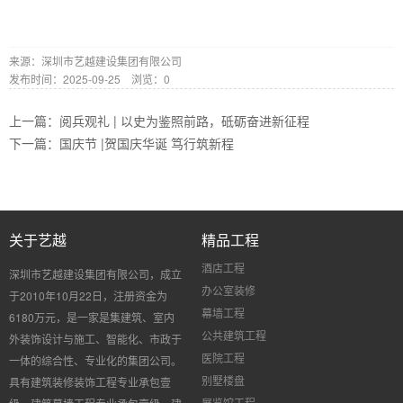
来源：深圳市艺越建设集团有限公司
发布时间：2025-09-25 浏览：0
上一篇：
阅兵观礼 | 以史为鉴照前路，砥砺奋进新征程
下一篇：
国庆节 |贺国庆华诞 笃行筑新程
关于艺越
精品工程
酒店工程
深圳市艺越建设集团有限公司，成立
办公室装修
于
2010
年
10
月
22
日，注册资金为
幕墙工程
6180
万元，是一家是集建筑、室内
公共建筑工程
外装饰设计与施工、智能化、市政于
医院工程
一体的综合性、专业化的集团公司。
别墅楼盘
具有建筑装修装饰工程专业承包壹
展览馆工程