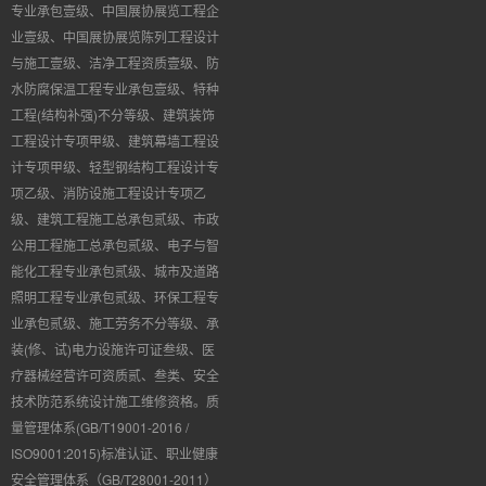
专业承包壹级、中国展协展览工程企
业壹级、中国展协展览陈列工程设计
与施工壹级、洁净工程资质壹级、防
水防腐保温工程专业承包壹级、特种
工程
(
结构补强
)
不分等级、建筑装饰
工程设计专项甲级、建筑幕墙工程设
计专项甲级、轻型钢结构工程设计专
项乙级、消防设施工程设计专项乙
级、建筑工程施工总承包贰级、市政
公用工程施工总承包贰级、电子与智
能化工程专业承包贰级、城市及道路
照明工程专业承包贰级、环保工程专
业承包贰级、施工劳务不分等级、承
装(修、试)电力设施许可证叁级、医
疗器械经营许可资质贰、叁类、安全
技术防范系统设计施工维修资格。质
量管理体系(GB/T19001-2016 /
ISO9001:2015)标准认证、职业健康
安全管理体系（GB/T28001-2011）