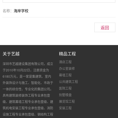
名称：
海岸学校
返回
关于艺越
精品工程
酒店工程
深圳市艺越建设集团有限公司，成立
办公室装修
于
2010
年
10
月
22
日，注册资金为
幕墙工程
6180
万元，是一家是集建筑、室内
公共建筑工程
外装饰设计与施工、智能化、市政于
医院工程
一体的综合性、专业化的集团公司。
别墅楼盘
具有建筑装修装饰工程专业承包壹
展览馆工程
级、建筑幕墙工程专业承包壹级、建
筑机电安装工程专业承包壹级、消防
安装工程
设施工程专业承包壹级、钢结构工程