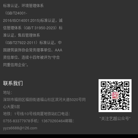
标准认证，环境管理体系
（GB/T24001-
2016/ISO14001:2015)标准认证，诚
信管理体系（GB/T 31950-2023）标
准认证，售后管理体系
（GB/T27922-2011）标准认证。中
国建筑装饰协会常务理事单位、AAA
资信单位、连续十四年被评为“守合
同重信用企业”。
联系我们
地址：
深圳市福田区福田街道福山社区滨河大道5020号同
心大厦5层
地铁：
1号线/10号线岗厦地铁站E口
电话：
"关注艺越公众号"
0755-83377978
手机：
13670260464
邮箱：
yyzs6688@126.com