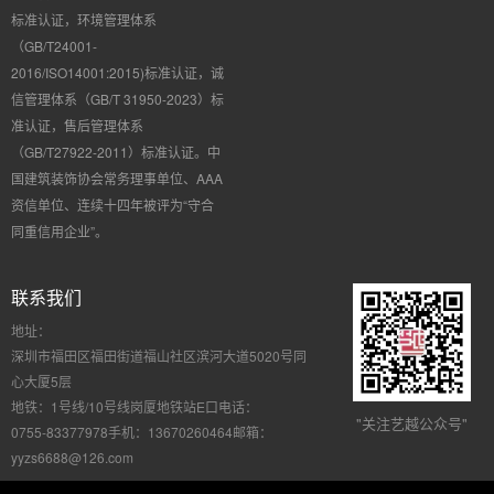
标准认证，环境管理体系
（GB/T24001-
2016/ISO14001:2015)标准认证，诚
信管理体系（GB/T 31950-2023）标
准认证，售后管理体系
（GB/T27922-2011）标准认证。中
国建筑装饰协会常务理事单位、AAA
资信单位、连续十四年被评为“守合
同重信用企业”。
联系我们
地址：
深圳市福田区福田街道福山社区滨河大道5020号同
心大厦5层
地铁：
1号线/10号线岗厦地铁站E口
电话：
"关注艺越公众号"
0755-83377978
手机：
13670260464
邮箱：
yyzs6688@126.com