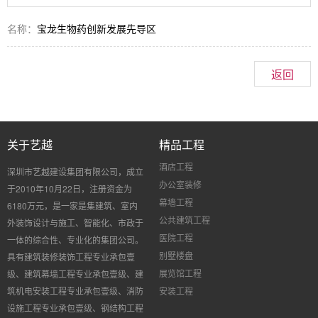
名称：
宝龙生物药创新发展先导区
返回
关于艺越
精品工程
酒店工程
深圳市艺越建设集团有限公司，成立
办公室装修
于
2010
年
10
月
22
日，注册资金为
幕墙工程
6180
万元，是一家是集建筑、室内
公共建筑工程
外装饰设计与施工、智能化、市政于
医院工程
一体的综合性、专业化的集团公司。
别墅楼盘
具有建筑装修装饰工程专业承包壹
展览馆工程
级、建筑幕墙工程专业承包壹级、建
筑机电安装工程专业承包壹级、消防
安装工程
设施工程专业承包壹级、钢结构工程