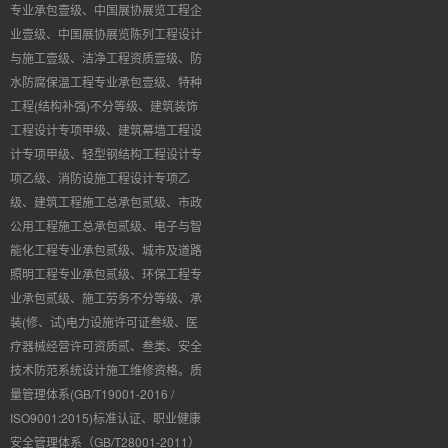
专业承包壹级、中国展协展览工程企
业壹级、中国展协展览陈列工程设计
与施工壹级、洁净工程资质壹级、防
水防腐保温工程专业承包壹级、特种
工程
(
结构补强
)
不分等级、建筑装饰
工程设计专项甲级、建筑幕墙工程设
计专项甲级、轻型钢结构工程设计专
项乙级、消防设施工程设计专项乙
级、建筑工程施工总承包贰级、市政
公用工程施工总承包贰级、电子与智
能化工程专业承包贰级、城市及道路
照明工程专业承包贰级、环保工程专
业承包贰级、施工劳务不分等级、承
装(修、试)电力设施许可证叁级、医
疗器械经营许可资质贰、叁类、安全
技术防范系统设计施工维修资格。质
量管理体系(GB/T19001-2016 /
ISO9001:2015)标准认证、职业健康
安全管理体系（GB/T28001-2011）