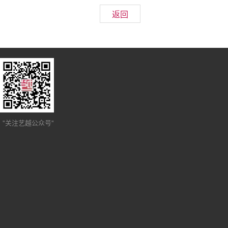
返回
"关注艺越公众号"