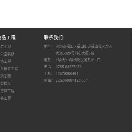
精品工程
联系我们
地址：
深圳市福田区福田街道福山社区滨河
酒店工程
大道5020号同心大厦5层
办公室装修
地铁：
1号线/10号线岗厦地铁站E口
幕墙工程
电话：
0755-83377978
公共建筑工程
手机：
13670260464
医院工程
邮箱：
yyzs6688@126.com
别墅楼盘
展览馆工程
安装工程