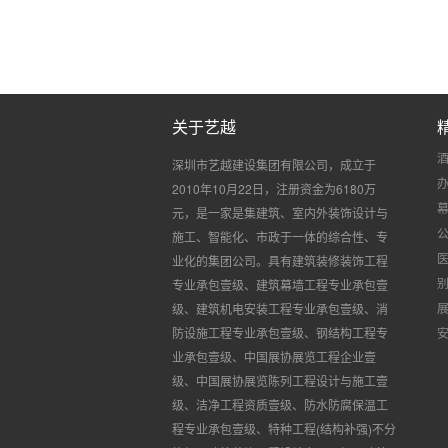
关于艺越
深圳市艺越建设集团有限公司，成立于
2010
年
10
月
22
日，注册资金为
6180
万
元，是一家是集建筑、室内外装饰设计与
施工、智能化、市政于一体的综合性、专
业化的集团公司。具有建筑装修装饰工程
专业承包壹级、建筑幕墙工程专业承包壹
级、建筑机电安装工程专业承包壹级、消
防设施工程专业承包壹级、钢结构工程专
业承包壹级、中国展协展览工程企业壹
级、中国展协展览陈列工程设计与施工壹
级、洁净工程资质壹级、防水防腐保温工
程专业承包壹级、特种工程
(
结构补强
)
不分