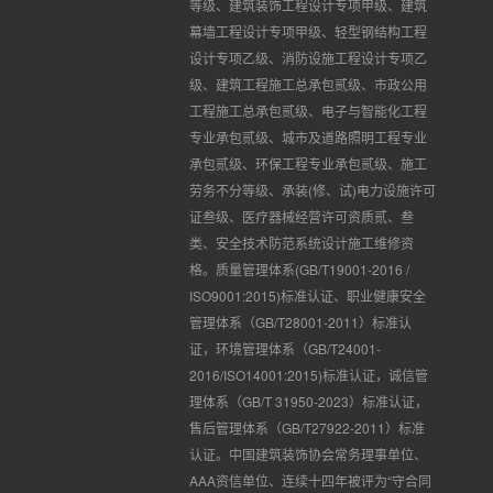
等级、建筑装饰工程设计专项甲级、建筑
幕墙工程设计专项甲级、轻型钢结构工程
设计专项乙级、消防设施工程设计专项乙
级、建筑工程施工总承包贰级、市政公用
工程施工总承包贰级、电子与智能化工程
专业承包贰级、城市及道路照明工程专业
承包贰级、环保工程专业承包贰级、施工
劳务不分等级、承装(修、试)电力设施许可
证叁级、医疗器械经营许可资质贰、叁
类、安全技术防范系统设计施工维修资
格。质量管理体系(GB/T19001-2016 /
ISO9001:2015)标准认证、职业健康安全
管理体系（GB/T28001-2011）标准认
证，环境管理体系（GB/T24001-
2016/ISO14001:2015)标准认证，诚信管
理体系（GB/T 31950-2023）标准认证，
售后管理体系（GB/T27922-2011）标准
认证。中国建筑装饰协会常务理事单位、
AAA资信单位、连续十四年被评为“守合同