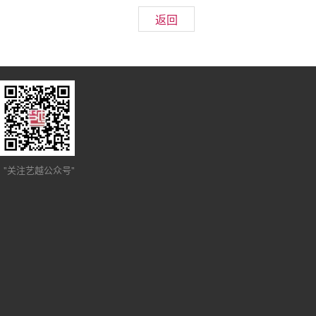
返回
"关注艺越公众号"