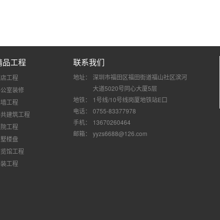
精品工程
联系我们
地址：
深圳市福田区福田街道福山社区滨河
酒店工程
大道5020号同心大厦5层
办公室装修
地铁：
1号线/10号线岗厦地铁站E口
幕墙工程
电话：
0755-83377978
公共建筑工程
手机：
13670260464
医院工程
邮箱：
yyzs6688@126.com
别墅楼盘
展览馆工程
安装工程