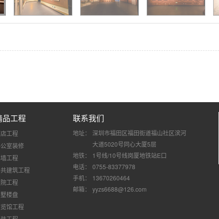
精品工程
联系我们
地址：
深圳市福田区福田街道福山社区滨河
酒店工程
大道5020号同心大厦5层
办公室装修
地铁：
1号线/10号线岗厦地铁站E口
幕墙工程
电话：
0755-83377978
公共建筑工程
手机：
13670260464
医院工程
邮箱：
yyzs6688@126.com
别墅楼盘
展览馆工程
安装工程